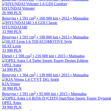
HYUNDAI Veloster
26 990
PLN
3
Benzyna
•
1 591
cm
•
160 000
km
•
2012
•
Manualna
HYUNDAI I40
33 990
PLN
3
Benzyna
•
1 591
cm
•
190 000
km
•
2013
•
Manualna
SEAT Leon
33 990
PLN
3
Diesel
•
1 598
cm
•
216 000
km
•
2015
•
Manualna
OPEL Astra
34 990
PLN
3
Benzyna
•
1 364
cm
•
139 000
km
•
2015
•
Manualna
KIA Venga
38 990
PLN
3
Benzyna
•
1 591
cm
•
95 000
km
•
2015
•
Manualna
OPEL Astra
39 990
PLN