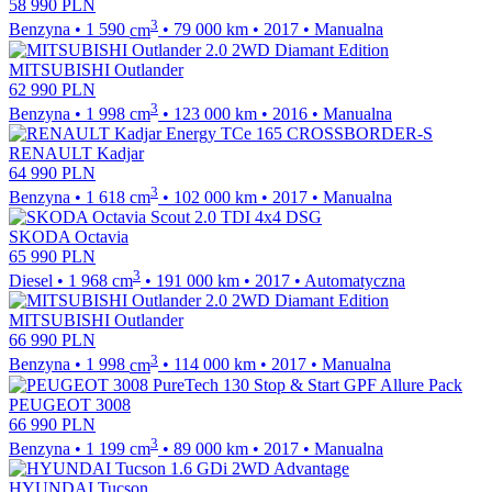
58 990
PLN
3
Benzyna
•
1 590
cm
•
79 000
km
•
2017
•
Manualna
MITSUBISHI Outlander
62 990
PLN
3
Benzyna
•
1 998
cm
•
123 000
km
•
2016
•
Manualna
RENAULT Kadjar
64 990
PLN
3
Benzyna
•
1 618
cm
•
102 000
km
•
2017
•
Manualna
SKODA Octavia
65 990
PLN
3
Diesel
•
1 968
cm
•
191 000
km
•
2017
•
Automatyczna
MITSUBISHI Outlander
66 990
PLN
3
Benzyna
•
1 998
cm
•
114 000
km
•
2017
•
Manualna
PEUGEOT 3008
66 990
PLN
3
Benzyna
•
1 199
cm
•
89 000
km
•
2017
•
Manualna
HYUNDAI Tucson