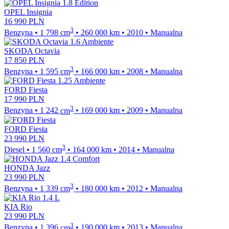
OPEL Insignia
16 990
PLN
3
Benzyna
•
1 798
cm
•
260 000
km
•
2010
•
Manualna
SKODA Octavia
17 850
PLN
3
Benzyna
•
1 595
cm
•
166 000
km
•
2008
•
Manualna
FORD Fiesta
17 990
PLN
3
Benzyna
•
1 242
cm
•
169 000
km
•
2009
•
Manualna
FORD Fiesta
23 990
PLN
3
Diesel
•
1 560
cm
•
164 000
km
•
2014
•
Manualna
HONDA Jazz
23 990
PLN
3
Benzyna
•
1 339
cm
•
180 000
km
•
2012
•
Manualna
KIA Rio
23 990
PLN
3
Benzyna
•
1 396
cm
•
190 000
km
•
2013
•
Manualna