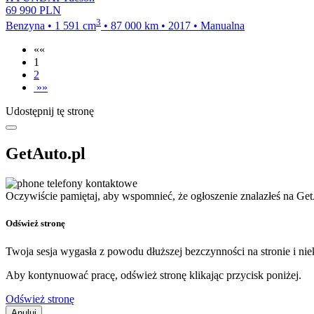
69 990
PLN
3
Benzyna
•
1 591
cm
•
87 000
km
•
2017
•
Manualna
««
1
2
»»
Udostępnij tę stronę
GetAuto.pl
telefony kontaktowe
Oczywiście pamiętaj, aby wspomnieć, że ogłoszenie znalazłeś na Get
Odśwież stronę
Twoja sesja wygasła z powodu dłuższej bezczynności na stronie i nie
Aby kontynuować pracę, odśwież stronę klikając przycisk poniżej.
Odśwież stronę
Anuluj