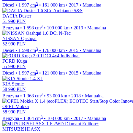
3
Diesel
•
1 997
cm
•
161 000
km
•
2017
•
Manualna
DACIA Duster
51 990
PLN
3
Benzyna
•
1 598
cm
•
109 000
km
•
2019
•
Manualna
NISSAN Qashqai
52 990
PLN
3
Diesel
•
1 598
cm
•
176 000
km
•
2015
•
Manualna
FORD Kuga
55 990
PLN
3
Diesel
•
1 997
cm
•
121 000
km
•
2015
•
Manualna
KIA Stonic
58 990
PLN
3
Benzyna
•
1 368
cm
•
93 000
km
•
2018
•
Manualna
OPEL Mokka
58 990
PLN
3
Benzyna
•
1 364
cm
•
103 000
km
•
2017
•
Manualna
MITSUBISHI ASX