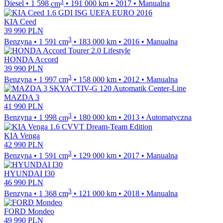
3
Diesel
•
1 598
cm
•
191 000
km
•
2017
•
Manualna
KIA Ceed
39 990
PLN
3
Benzyna
•
1 591
cm
•
183 000
km
•
2016
•
Manualna
HONDA Accord
39 990
PLN
3
Benzyna
•
1 997
cm
•
158 000
km
•
2012
•
Manualna
MAZDA 3
41 990
PLN
3
Benzyna
•
1 998
cm
•
180 000
km
•
2013
•
Automatyczna
KIA Venga
42 990
PLN
3
Benzyna
•
1 591
cm
•
129 000
km
•
2017
•
Manualna
HYUNDAI I30
46 990
PLN
3
Benzyna
•
1 368
cm
•
121 000
km
•
2018
•
Manualna
FORD Mondeo
49 990
PLN